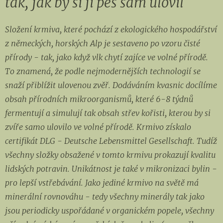
tak, jak by si ji pes sám ulovil
Složení krmiva, které pochází z ekologického hospodářství
z německých, horských Alp je sestaveno po vzoru čisté
přírody - tak, jako když vlk chytí zajíce ve volné přírodě.
To znamená, že podle nejmodernějších technologií se
snaží přiblížit ulovenou zvěř. Dodáváním kvasnic docílíme
obsah přírodních mikroorganismů, které 6-8 týdnů
fermentují a simulují tak obsah střev kořisti, kterou by si
zvíře samo ulovilo ve volné přírodě. Krmivo získalo
certifikát DLG - Deutsche Lebensmittel Gesellschaft. Tudíž
všechny složky obsažené v tomto krmivu prokazují kvalitu
lidských potravin. Unikátnost je také v mikronizaci bylin -
pro lepší vstřebávání. Jako jediné krmivo na světě má
minerální rovnováhu - tedy všechny minerály tak jako
jsou periodicky uspořádané v organickém popele, všechny