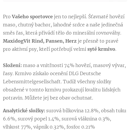
Pro
Vašeho sportovce
jen to nejlepší. Šťavnaté hovězí
maso, chutný bachor, lahodné srdce a naše jedinečná
směs řas, která přivádí tělo do minerální rovnováhy.
MaxidogVit Rind, Pansen, Herz
je přesně to pravé
pro aktivní psy, kteří potřebují velmi
syté krmivo
.
Složení:
maso a vnitřnosti 74% hovězí, masový vývar,
řasy. Krmivo získalo ocenění DLG Deutsche
Lebensmittelgesellschaft. Tudíž všechny složky
obsažené v tomto krmivu prokazují kvalitu lidských
potravin. Můžete jej bez obav ochutnat.
Analytické složky:
surová bílkovina 12.8%, obsah tuku
6.6%, surový popel 1.4%, surová vláknina 0.3%,
vlhkost 77%, vápník 0.32%, fosfor 0.21%