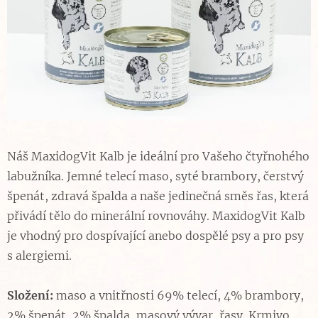
Náš MaxidogVit Kalb je ideální pro Vašeho čtyřnohého
labužníka. Jemné telecí maso, syté brambory, čerstvý
špenát, zdravá špalda a naše jedinečná směs řas, která
přivádí tělo do minerální rovnováhy. MaxidogVit Kalb
je vhodný pro dospívající anebo dospělé psy a pro psy
s alergiemi.
Složení:
maso a vnitřnosti 69% telecí, 4% brambory,
2% špenát, 2% špalda, masový vývar, řasy. Krmivo