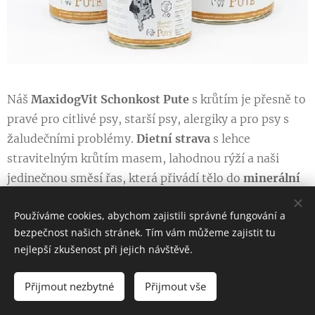
Náš
MaxidogVit Schonkost Pute
s krůtím je přesně to
pravé pro citlivé psy, starší psy, alergiky a pro psy s
žaludečními problémy.
Dietní strava
s lehce
stravitelným krůtím masem, lahodnou rýží a naši
jedinečnou směsí řas, která přivádí tělo do
minerální
rovnováhy, je bezlepková
a Vašemu psovi dodá vše,
Používáme cookies, abychom zajistili správné fungování a
co potřebuje pro dlouhý a zdravý život.
bezpečnost našich stránek. Tím vám můžeme zajistit tu
nejlepší zkušenost při jejich návštěvě.
Složení:
maso a vnitřnosti 69% krůtí maso, 4% rýže,
masový vývar, řasy. Krmivo získalo ocenění DLG
Přijmout nezbytné
Přijmout vše
Deutsche Lebensmittelgesellschaft. Tudíž všechny