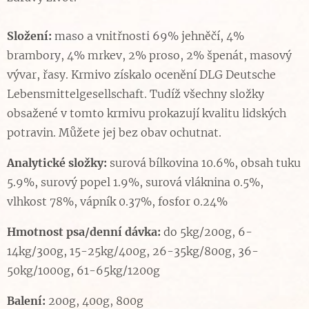
Složení:
maso a vnitřnosti 69% jehněčí, 4%
brambory, 4% mrkev, 2% proso, 2% špenát, masový
vývar, řasy. Krmivo získalo ocenění DLG Deutsche
Lebensmittelgesellschaft. Tudíž všechny složky
obsažené v tomto krmivu prokazují kvalitu lidských
potravin. Můžete jej bez obav ochutnat.
Analytické složky:
surová bílkovina 10.6%, obsah tuku
5.9%, surový popel 1.9%, surová vláknina 0.5%,
vlhkost 78%, vápník 0.37%, fosfor 0.24%
Hmotnost psa/denní dávka:
do 5kg/200g, 6-
14kg/300g, 15-25kg/400g, 26-35kg/800g, 36-
50kg/1000g, 61-65kg/1200g
Balení:
200g, 400g, 800g