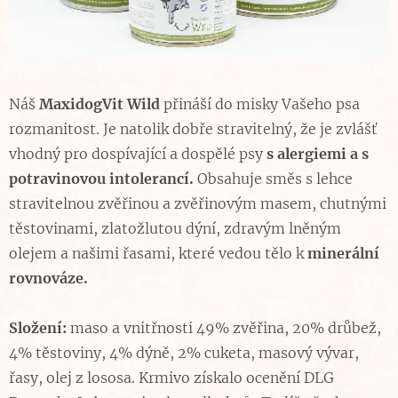
Náš
MaxidogVit Wild
přináší do misky Vašeho psa
rozmanitost. Je natolik dobře stravitelný, že je zvlášť
vhodný pro dospívající a dospělé psy
s alergiemi a s
potravinovou
intolerancí.
Obsahuje směs s lehce
stravitelnou zvěřinou a zvěřinovým masem, chutnými
těstovinami, zlatožlutou dýní, zdravým lněným
olejem a našimi řasami, které vedou tělo k
minerální
rovnováze.
Složení:
maso a vnitřnosti 49% zvěřina, 20% drůbež,
4% těstoviny, 4% dýně, 2% cuketa, masový vývar,
řasy, olej z lososa. Krmivo získalo ocenění DLG