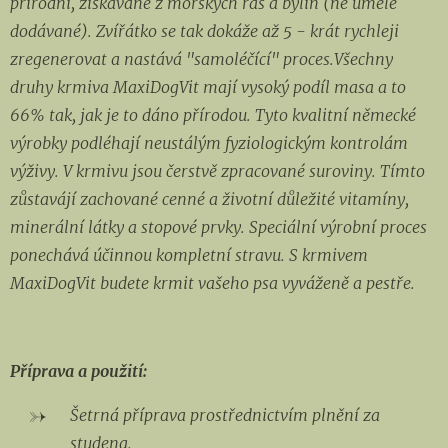
přírodní, získávané z mořských řas a bylin (ne uměle
dodávané). Zvířátko se tak dokáže až 5 - krát rychleji
zregenerovat a nastává "samoléčící" proces.Všechny
druhy krmiva MaxiDogVit mají vysoký podíl masa a to
66% tak, jak je to dáno přírodou. Tyto kvalitní německé
výrobky podléhají neustálým fyziologickým kontrolám
výživy. V krmivu jsou čerstvě zpracované suroviny. Tímto
zůstavájí zachované cenné a životní důležité vitamíny,
minerální látky a stopové prvky. Speciální výrobní proces
ponechává účinnou kompletní stravu. S krmivem
MaxiDogVit budete krmit vašeho psa vyváženě a pestře.
Příprava a použití:
Šetrná příprava prostřednictvím plnění za
studena.