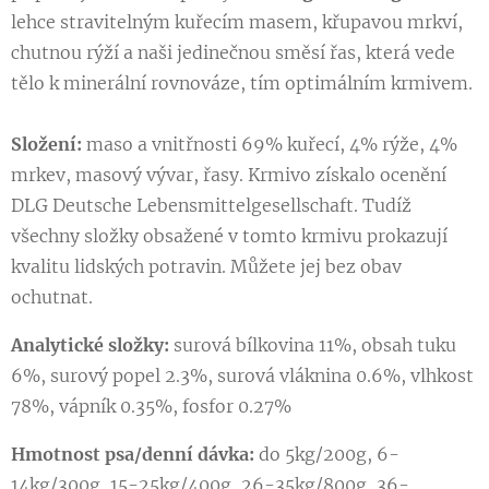
lehce stravitelným kuřecím masem, křupavou mrkví,
chutnou rýží a naši jedinečnou směsí řas, která vede
tělo k minerální rovnováze, tím optimálním krmivem.
Složení:
maso a vnitřnosti 69% kuřecí, 4% rýže, 4%
mrkev, masový vývar, řasy. Krmivo získalo ocenění
DLG Deutsche Lebensmittelgesellschaft. Tudíž
všechny složky obsažené v tomto krmivu prokazují
kvalitu lidských potravin. Můžete jej bez obav
ochutnat.
Analytické složky:
surová bílkovina 11%, obsah tuku
6%, surový popel 2.3%, surová vláknina 0.6%, vlhkost
78%, vápník 0.35%, fosfor 0.27%
Hmotnost psa/denní dávka:
do 5kg/200g, 6-
14kg/300g, 15-25kg/400g, 26-35kg/800g, 36-