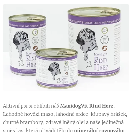
Aktivní psi si oblíbili náš
MaxidogVit Rind Herz.
Lahodné hovězí maso, lahodné srdce, křupavý hrášek,
chutné brambory, zdravý lněný olej a naše jedinečná
směs řas, která přivádí tělo do
minerální rovnováhu
.