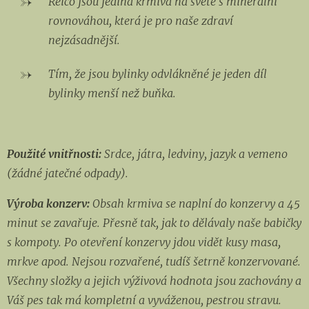
Reico jsou jediná krmiva na světě s minerální
rovnováhou, která je pro naše zdraví
nejzásadnější.
Tím, že jsou bylinky odvlákněné je jeden díl
bylinky menší než buňka.
Použité vnitřnosti:
Srdce, játra, ledviny, jazyk a vemeno
(žádné jatečné odpady).
Výroba konzerv:
Obsah krmiva se naplní do konzervy a 45
minut se zavařuje. Přesně tak, jak to dělávaly naše babičky
s kompoty. Po otevření konzervy jdou vidět kusy masa,
mrkve apod. Nejsou rozvařené, tudíš šetrně konzervované.
Všechny složky a jejich výživová hodnota jsou zachovány a
Váš pes tak má kompletní a vyváženou, pestrou stravu.