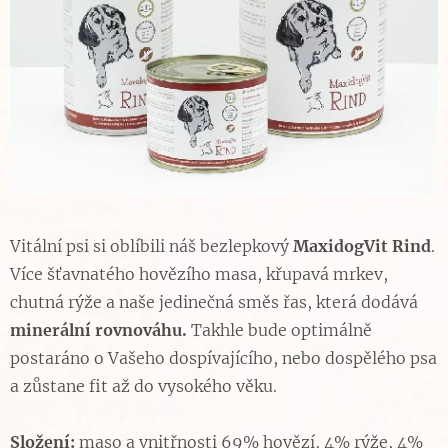
Vitální psi si oblíbili náš bezlepkový
MaxidogVit Rind
.
Více šťavnatého hovězího masa, křupavá mrkev,
chutná rýže a naše jedinečná směs řas, která dodává
minerální
rovnováhu.
Takhle bude optimálně
postaráno o Vašeho dospívajícího, nebo dospělého psa
a zůstane fit až do vysokého věku.
Složení:
maso a vnitřnosti 69% hovězí, 4% rýže, 4%