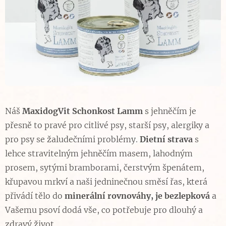
Náš
MaxidogVit Schonkost Lamm
s jehněčím je
přesně to pravé pro citlivé psy, starší psy, alergiky a
pro psy se žaludečními problémy.
Dietní strava
s
lehce stravitelným jehněčím masem, lahodným
prosem, sytými bramborami, čerstvým špenátem,
křupavou mrkví a naši jedninečnou směsí řas, která
přivádí tělo do
minerální rovnováhy, je bezlepková
a
Vašemu psoví dodá vše, co potřebuje pro dlouhý a
zdravý život.