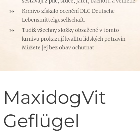
sestávají z plic, srdce, jater, bachoru a vemene.
Krmivo získalo ocenění DLG Deutsche
Lebensmittelgesellschaft.
Tudíž všechny složky obsažené v tomto
krmivu prokazují kvalitu lidských potravin.
Můžete jej bez obav ochutnat.
MaxidogVit
Geflügel