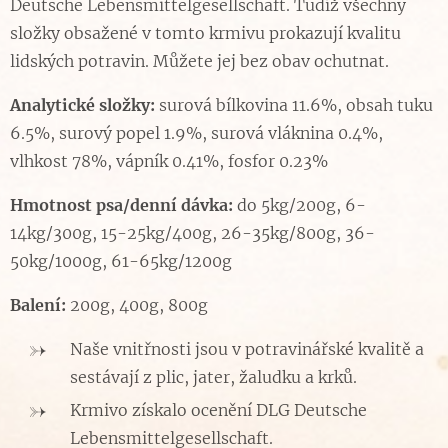
Deutsche Lebensmittelgesellschaft. Tudíž všechny
složky obsažené v tomto krmivu prokazují kvalitu
lidských potravin. Můžete jej bez obav ochutnat.
Analytické složky:
surová bílkovina 11.6%, obsah tuku
6.5%, surový popel 1.9%, surová vláknina 0.4%,
vlhkost 78%, vápník 0.41%, fosfor 0.23%
Hmotnost psa/denní dávka:
do 5kg/200g, 6-
14kg/300g, 15-25kg/400g, 26-35kg/800g, 36-
50kg/1000g, 61-65kg/1200g
Balení:
200g, 400g, 800g
Naše vnitřnosti jsou v potravinářské kvalitě a
sestávají z plic, jater, žaludku a krků.
Krmivo získalo ocenění DLG Deutsche
Lebensmittelgesellschaft.