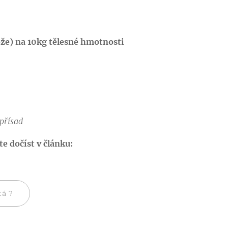
ože) na 10kg tělesné hmotnosti
přísad
e dočíst v článku:
tá ?