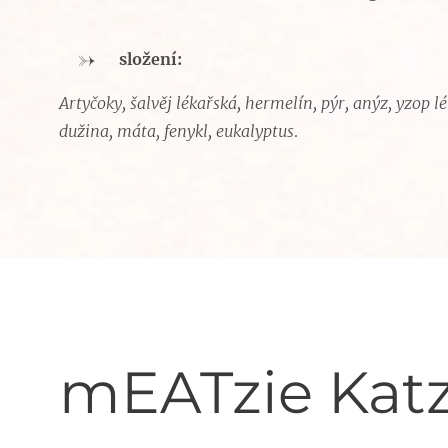
složení:
Artyčoky, šalvěj lékařská, hermelín, pýr, anýz, yzop 
dužina, máta, fenykl, eukalyptus
.
mEATzie Kat