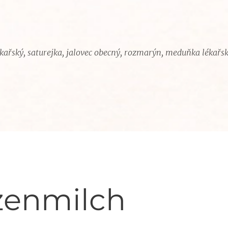
lékařský, saturejka, jalovec obecný, rozmarýn, meduňka lékařs
zenmilch