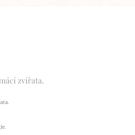
ácí zvířata.
ata.
ie.