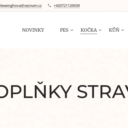
olewenghova@seznam.cz
+420721120039
✨ NOVINKY ✨
PES
KOČKA
KŮŇ
OPLŇKY STRA