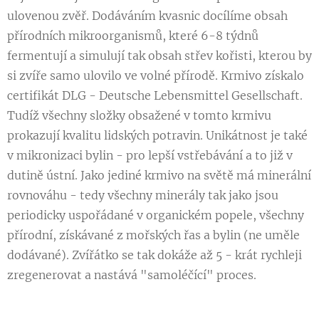
ulovenou zvěř. Dodáváním kvasnic docílíme obsah
přírodních mikroorganismů, které 6-8 týdnů
fermentují a simulují tak obsah střev kořisti, kterou by
si zvíře samo ulovilo ve volné přírodě. Krmivo získalo
certifikát DLG - Deutsche Lebensmittel Gesellschaft.
Tudíž všechny složky obsažené v tomto krmivu
prokazují kvalitu lidských potravin. Unikátnost je také
v mikronizaci bylin - pro lepší vstřebávání a to již v
dutině ústní. Jako jediné krmivo na světě má minerální
rovnováhu - tedy všechny minerály tak jako jsou
periodicky uspořádané v organickém popele, všechny
přírodní, získávané z mořských řas a bylin (ne uměle
dodávané). Zvířátko se tak dokáže až 5 - krát rychleji
zregenerovat a nastává "samoléčící" proces.